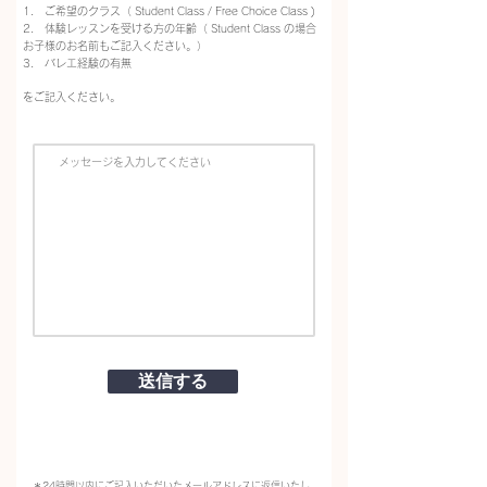
1. ご希望のクラス（ Student Class / Free Choice Class )
2. 体験レッスンを受ける方の年齢（ Student Class の場合
お子様のお名前もご記入ください。）
3. バレエ経験の有無
をご記入ください。
送信する
＊24時間以内にご記入いただいたメールアドレスに返信いたし